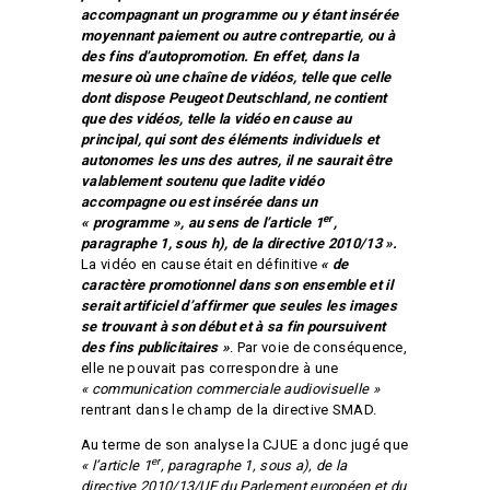
accompagnant un programme ou y étant insérée
moyennant paiement ou autre contrepartie, ou à
des fins d’autopromotion. En effet, dans la
mesure où une chaîne de vidéos, telle que celle
dont dispose Peugeot Deutschland, ne contient
que des vidéos, telle la vidéo en cause au
principal, qui sont des éléments individuels et
autonomes les uns des autres, il ne saurait être
valablement soutenu que ladite vidéo
accompagne ou est insérée dans un
er
« programme », au sens de l’article 1
,
paragraphe 1, sous h), de la directive 2010/13 ».
La vidéo en cause était en définitive
« de
caractère promotionnel dans son ensemble et il
serait artificiel d’affirmer que seules les images
se trouvant à son début et à sa fin poursuivent
des fins publicitaires »
. Par voie de conséquence,
elle ne pouvait pas correspondre à une
« communication commerciale audiovisuelle »
rentrant dans le champ de la directive SMAD.
Au terme de son analyse la CJUE a donc jugé que
er
« l’article 1
, paragraphe 1, sous a), de la
directive 2010/13/UE du Parlement européen et du