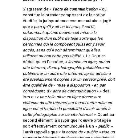
S’agissant de
« l’acte de communication »
qui
constitue le premier composant de la notion
étudiée, la jurisprudence communautaire a jugé
que
« pour qu’il y ait un tel acte, il suffit,
notamment, qu’une oeuvre soit mise à la
disposition d’un public de telle sorte que les
personnes qui le composent puissent y avoir
accès, sans qu’il soit déterminant qu’elles
utilisent ou non cette possibilité ».
La Cour en
déduit qu’en l’espèce,
« la mise en ligne, sur un
site Internet, d’une photographie préalablement
publiée sur un autre site Internet, après qu’elle a
été préalablement copiée sur un serveur privé, doit
être qualifiée de « mise à disposition » et, par
conséquent, d’« acte de communication » »
dès
lors qu’
« une telle mise en ligne donne aux
visiteurs du site Internet sur lequel cette mise en
ligne est effectuée la possibilité d’avoir accès à
cette photographie sur ce site Internet ».
Quant au
second élément, à savoir que l’oeuvre protégée
soit effectivement communiquée
à un
« public »
,
l’arrêt rappelle que
« la notion de « public » vise un
nombre indéterminé de destinataires potentiels et