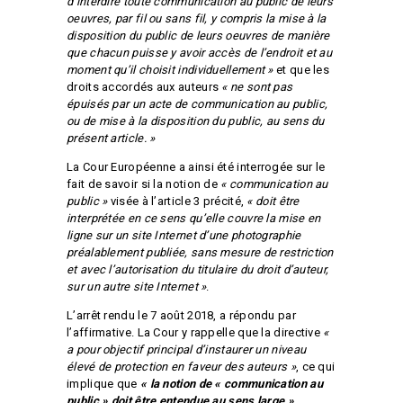
d’interdire toute communication au public de leurs
oeuvres, par fil ou sans fil, y compris la mise à la
disposition du public de leurs oeuvres de manière
que chacun puisse y avoir accès de l’endroit et au
moment qu’il choisit individuellement »
et que les
droits accordés aux auteurs
« ne sont pas
épuisés par un acte de communication au public,
ou de mise à la disposition du public, au sens du
présent article. »
La Cour Européenne a ainsi été interrogée sur le
fait de savoir si la notion de
« communication au
public »
visée à l’article 3 précité,
« doit être
interprétée en ce sens qu’elle couvre la mise en
ligne sur un site Internet d’une photographie
préalablement publiée, sans mesure de restriction
et avec l’autorisation du titulaire du droit d’auteur,
sur un autre site Internet »
.
L’arrêt rendu le 7 août 2018, a répondu par
l’affirmative. La Cour y rappelle que la directive
«
a pour objectif principal d’instaurer un niveau
élevé de protection en faveur des auteurs »
, ce qui
implique que
« la notion de « communication au
public » doit être entendue au sens large ».