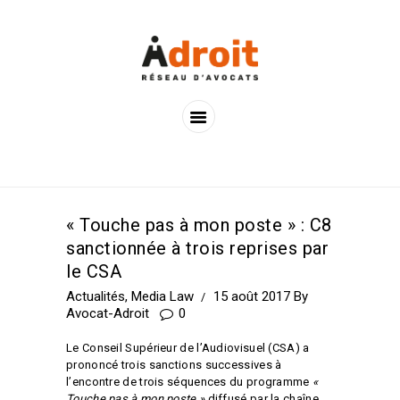
ACCUEIL
LES AVOCATS
LES OFFRES
ACTUALITÉS
CONTACTS
« Touche pas à mon poste » : C8
sanctionnée à trois reprises par
le CSA
Actualités
,
Media Law
15 août 2017
By
Avocat-Adroit
0
Le Conseil Supérieur de l’Audiovisuel (CSA) a
prononcé trois sanctions successives à
l’encontre de trois séquences du programme
«
Touche pas à mon poste »
diffusé par la chaîne