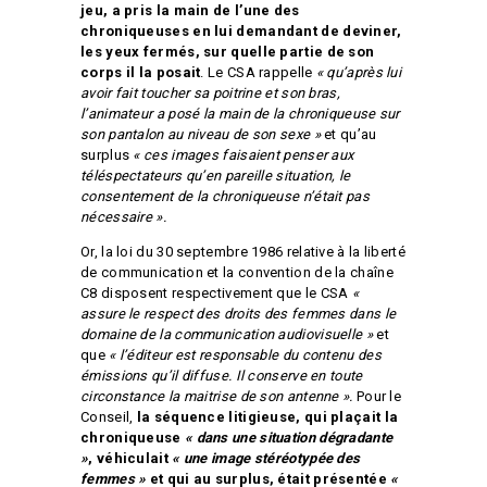
jeu, a pris la main de l’une des
chroniqueuses en lui demandant de deviner,
les yeux fermés, sur quelle partie de son
corps il la posait
. Le CSA rappelle
« qu’après lui
avoir fait toucher sa poitrine et son bras,
l’animateur a posé la main de la chroniqueuse sur
son pantalon au niveau de son sexe »
et qu’au
surplus
« ces images faisaient penser aux
téléspectateurs qu’en pareille situation, le
consentement de la chroniqueuse n’était pas
nécessaire ».
Or, la loi du 30 septembre 1986 relative à la liberté
de communication et la convention de la chaîne
C8 disposent respectivement que le CSA
«
assure le respect des droits des femmes dans le
domaine de la communication audiovisuelle »
et
que
« l’éditeur est responsable du contenu des
émissions qu’il diffuse. Il conserve en toute
circonstance la maitrise de son antenne ».
Pour le
Conseil,
la séquence litigieuse, qui plaçait la
chroniqueuse
« dans une situation dégradante
»
, véhiculait
« une image stéréotypée des
femmes »
et qui au surplus, était présentée
«