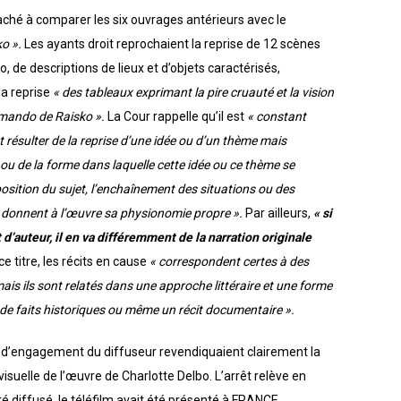
aché à comparer les six ouvrages antérieurs avec le
o ».
Les ayants droit reprochaient la reprise de 12 scènes
o, de descriptions de lieux et d’objets caractérisés,
la reprise
« des tableaux exprimant la pire cruauté et la vision
mmando de Raisko ».
La Cour rappelle qu’il est
« constant
t résulter de la reprise d’une idée ou d’un thème mais
ou de la forme dans laquelle cette idée ou ce thème se
ition du sujet, l’enchaînement des situations ou des
ui donnent à l’œuvre sa physionomie propre ».
Par ailleurs,
« si
 d’auteur, il en va différemment de la narration originale
e titre, les récits en cause
« correspondent certes à des
is ils sont relatés dans une approche littéraire et une forme
l de faits historiques ou même un récit documentaire ».
tre d’engagement du diffuseur revendiquaient clairement la
suelle de l’œuvre de Charlotte Delbo. L’arrêt relève en
é diffusé, le téléfilm avait été présenté à FRANCE