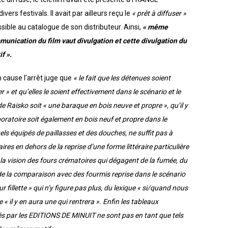
rs festivals. Il avait par ailleurs reçu le
« prêt à diffuser »
sible au catalogue de son distributeur. Ainsi,
« même
munication du film vaut divulgation et cette divulgation du
f ».
cause l’arrêt juge que
« le fait que les détenues soient
» et qu’elles le soient effectivement dans le scénario et le
e Raisko soit « une baraque en bois neuve et propre », qu’il y
boratoire soit également en bois neuf et propre dans le
viduels équipés de paillasses et des douches, ne suffit pas à
ires en dehors de la reprise d’une forme littéraire particulière
 la vision des fours crématoires qui dégagent de la fumée, du
, de la comparaison avec des fourmis reprise dans le scénario
r fillette » qui n’y figure pas plus, du lexique « si/quand nous
« il y en aura une qui rentrera ». Enfin les tableaux
nés par les EDITIONS DE MINUIT ne sont pas en tant que tels