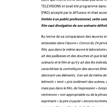
TELEVISIONS et avait été programmé dans dive
(PAD) accepté par le diffuseur et était acces
limitée à un public professionnel, cette com
film vaut divulgation de son scénario définiti
Au terme de sa comparaison des œuvres en 
entassées dans l’œuvre « Convoi du 24 janvier 
film, que dans la même œuvre le laboratoire d
ait des paillasses et des douches et que le la
scénario et le film et qu’il y ait des lits indi
caractériser la contrefaçon des œuvres littéra
décrivant ces éléments ; il en est de même de
leitmotiv « tenir » pris isolément des scènes
mais pas dans le film, de l’expression « bonjou
rentrerons » non appropriable ou de la phrase 
exprimant « la pire cruauté » encore incrimi