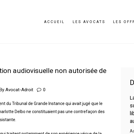
ACCUEIL
LES AVOCATS
ACCUEIL
LES AVOCATS
LES OFF
LES OFFRES
ACTUALITÉS
CONTACTS
tion audiovisuelle non autorisée de
D
By
Avocat-Adroit
0
L
nt du Tribunal de Grande Instance qui avait jugé que le
s
e Charlotte Delbo ne constituaient pas une contrefaçon des
l
sistante.
a
Ac
s qui traitent notamment de son expérience vécue de la