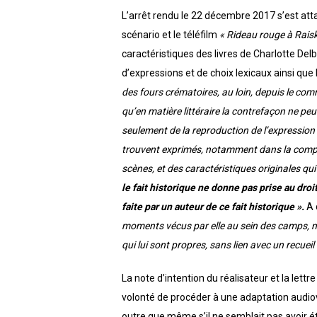
L’arrêt rendu le 22 décembre 2017 s’est att
scénario et le téléfilm
« Rideau rouge à Raisk
caractéristiques des livres de Charlotte Delb
d’expressions et de choix lexicaux ainsi que 
des fours crématoires, au loin, depuis le co
qu’en matière littéraire la contrefaçon ne peu
seulement de la reproduction de l’expression 
trouvent exprimés, notamment dans la compos
scènes, et des caractéristiques originales q
le fait historique ne donne pas prise au droit
faite par un auteur de ce fait historique ».
A c
moments vécus par elle au sein des camps, ma
qui lui sont propres, sans lien avec un recuei
La note d’intention du réalisateur et la let
volonté de procéder à une adaptation audiovi
outre que même s’il ne semblait pas avoir ét