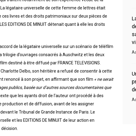
a légataire universelle de cette femme de lettres était
 ces livres et des droits patrimoniaux sur deux pièces de
L
ES EDITIONS DE MINUIT détenait quant à elle les droits
d
s
v
’accord de la légataire universelle sur un scénario de téléfilm
Ac
la trilogie d’ouvrages consacrés à Auschwitz et les deux
éfilm destiné à être diffusé par FRANCE TELEVISIONS.
 Charlotte Delbo, son héritière a refusé de consentir à cette
U
nt renoncé à son projet, en affirmant que son film
« ne serait
p
nnages publics, basée sur d’autres sources documentaires que
d
exte que les ayants droit de l’auteur ont procédé à des
Ac
 production et de diffusion, avant de les assigner
devant le Tribunal de Grande Instance de Paris. Le
rselle et les EDITIONS DE MINUIT de leur action en
 décision.