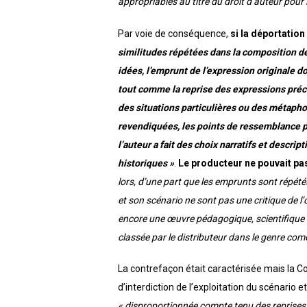
appropriables au titre du droit d’auteur pour
Par voie de conséquence,
si la déportation
similitudes répétées dans la composition 
idées, l’emprunt de l’expression originale 
tout comme la reprise des expressions préci
des situations particulières ou des métapho
revendiquées, les points de ressemblance p
l’auteur a fait des choix narratifs et descrip
historiques »
.
Le producteur ne pouvait pas
lors, d’une part que les emprunts sont répétés,
et son scénario ne sont pas une critique de l
encore une œuvre pédagogique, scientifique o
classée par le distributeur dans le genre comé
La contrefaçon était caractérisée mais la C
d’interdiction de l’exploitation du scénario e
« disproportionnée compte tenu des reprises 