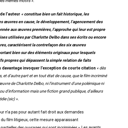
 les mêmes motifs ».
 de l’auteur
« constitue bien un fait historique, les
des œuvres en cause, le développement, l’agencement des
donnée aux œuvres premières, l’approche qui leur est propre
ses utilisées par Charlotte Delbo dans ses écrits ou encore
res, caractérisent la contrefaçon des six œuvres
ortant bien sur des éléments originaux pour lesquels
tifs propres qui dépassent la simple relation de faits
 davantage invoquer l’exception de courte citation
« dès
 et d’autre part et en tout état de cause, que le film incriminé
’œuvre de Charlotte Delbo, ni l’instrument d’une polémique ni
u d’information mais une fiction grand publique, d’ailleurs
die (sic) ».
our n’a pas pour autant fait droit aux demandes
t du film litigieux, cette mesure apparaissant
partielles des ouvrages qui sont incriminées »
. Les ayants